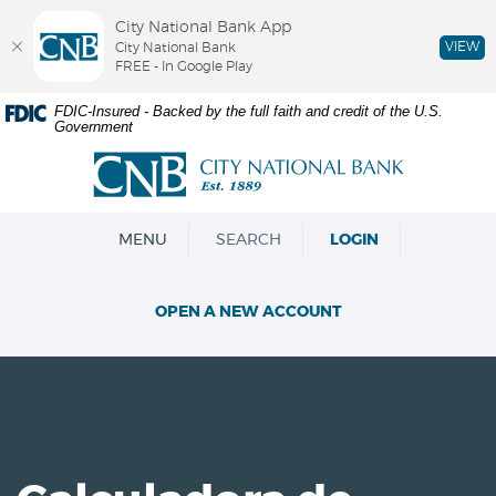
City National Bank App
VIEW
City National Bank
FREE - In Google Play
Skip
Documents
FDIC-Insured - Backed by the full faith and credit of the U.S.
Government
Navigation
in
Portable
City
Document
National
Format
Bank
(PDF)
OPEN
MENU
SEARCH
LOGIN
require
Adobe
Acrobat
OPEN A NEW ACCOUNT
Reader
5.0
or
higher
to
view,download
Adobe®
Acrobat