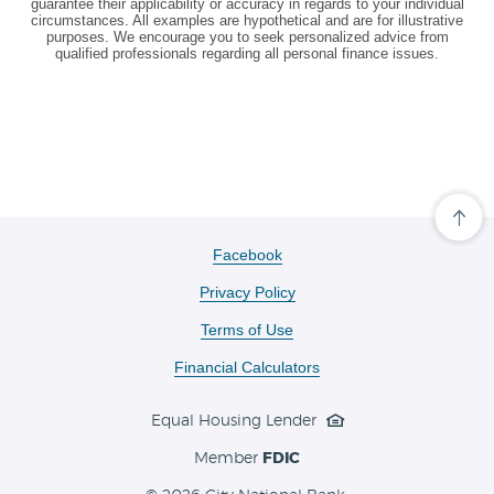
guarantee their applicability or accuracy in regards to your individual
circumstances. All examples are hypothetical and are for illustrative
purposes. We encourage you to seek personalized advice from
qualified professionals regarding all personal finance issues.
Cli
her
to
(Opens
Facebook
scro
in
ba
Privacy Policy
a
to
the
new
Terms of Use
top
Window)
of
the
Financial Calculators
pa
Equal Housing Lender
Member
FDIC