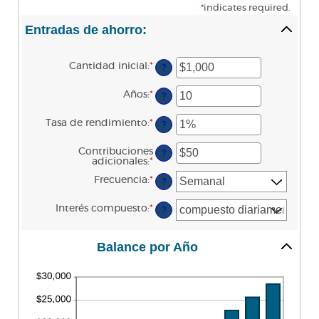
*
indicates required.
Entradas de ahorro:
Cantidad inicial
:
*
Enter
?
an
amount
Años
:
*
Enter
between
?
an
$0
amount
and
Tasa de rendimiento
:
*
Enter
between
?
$2,000,000,000
an
1
amount
and
Contribuciones
between
?
100
adicionales
:
*
Enter
0%
an
and
Frecuencia
:
*
amount
?
20%
between
$0
Interés compuesto
:
*
?
and
$10,000,000
Balance por Año